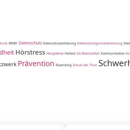
Datenschutz
druck
BMBF
Datenschutzerklärung
Datenschutzgrundverordnung
Dat
Hörstress
dheit
Hörsysteme
Hörtest
Ich-Botschaften
Kommunikation
Ko
Schwerh
Prävention
tzwerk
Rosenberg
Schulz von Thun