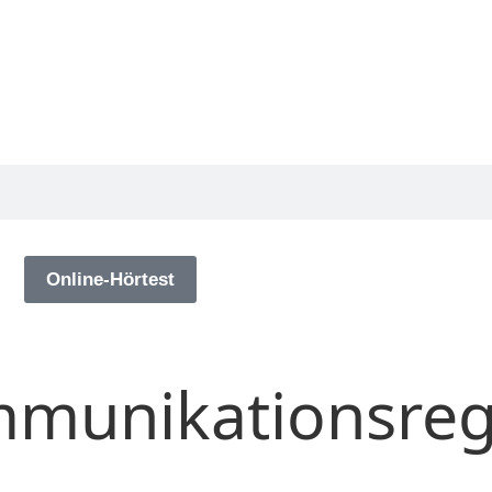
g
Online-Hörtest
mmunikationsreg