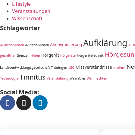
Lifestyle
Veranstaltungen
Wissenschaft
Schlagwörter
Aufklärung
Anonymisierung
4-Ohren-Modell
4-Seiten-Modell
Aus
Hörgesun
Hörgerät
gewaltfrei
Grenzen
Hören
Hörgeräte
Hörgerätetechnik
Ne
Missverständnisse
Landesentwicklungsgesellschaft Thüringen
LEG
modern
Tinnitus
Technologie
Veranstaltung
Wearables
Weihnachten
Social Media: