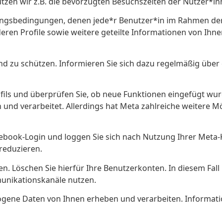
utzen wir z.B. die bevorzugten Besuchszeiten der Nutzer*inn
gsbedingungen, denen jede*r Benutzer*in im Rahmen der 
deren Profile sowie weitere geteilte Informationen von Ihn
end zu schützen. Informieren Sie sich dazu regelmäßig übe
ils und überprüfen Sie, ob neue Funktionen eingefügt wurden
nd verarbeitet. Allerdings hat Meta zahlreiche weitere M
ook-Login und loggen Sie sich nach Nutzung Ihrer Meta-Ko
reduzieren.
en. Löschen Sie hierfür Ihre Benutzerkonten. In diesem Fal
nikationskanäle nutzen.
ne Daten von Ihnen erheben und verarbeiten. Information