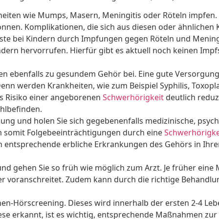
heiten wie Mumps, Masern, Meningitis oder Röteln impfen. Gl
nnen. Komplikationen, die sich aus diesen oder ähnlichen
luste bei Kindern durch Impfungen gegen Röteln und Meni
ern hervorrufen. Hierfür gibt es aktuell noch keinen Impfs
n ebenfalls zu gesundem Gehör bei. Eine gute Versorgun
nn werden Krankheiten, wie zum Beispiel Syphilis, Toxopla
as Risiko einer angeborenen
Schwerhörigkeit
deutlich reduz
hlbefinden.
gung und holen Sie sich gegebenenfalls medizinische, psych
somit Folgebeeinträchtigungen durch eine
Schwerhörigke
en entsprechende erbliche Erkrankungen des Gehörs in Ihrer
d gehen Sie so früh wie möglich zum Arzt. Je früher eine
 oder voranschreitet. Zudem kann durch die richtige Behandl
Hörscreening. Dieses wird innerhalb der ersten 2-4 Lebe
ese erkannt, ist es wichtig, entsprechende Maßnahmen zur