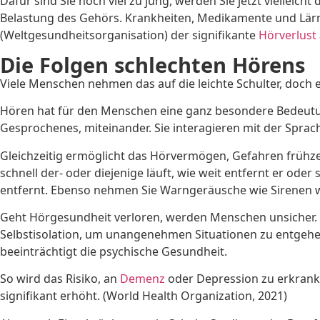
Dafür sind Sie noch viel zu jung, werden Sie jetzt vielleic
Belastung des Gehörs. Krankheiten, Medikamente und Lär
(Weltgesundheitsorganisation) der signifikante
Hörverlust
Die Folgen schlechten Hörens
Viele Menschen nehmen das auf die leichte Schulter, doch 
Hören hat für den Menschen eine ganz besondere Bedeutu
Gesprochenes, miteinander. Sie interagieren mit der Sprach
Gleichzeitig ermöglicht das Hörvermögen, Gefahren frühzei
schnell der- oder diejenige läuft, wie weit entfernt er ode
entfernt. Ebenso nehmen Sie Warngeräusche wie Sirenen 
Geht Hörgesundheit verloren, werden Menschen unsicher. Si
Selbstisolation, um unangenehmen Situationen zu entgehen
beeinträchtigt die psychische Gesundheit.
So wird das Risiko, an
Demenz
oder Depression zu erkranke
signifikant erhöht. (World Health Organization, 2021)