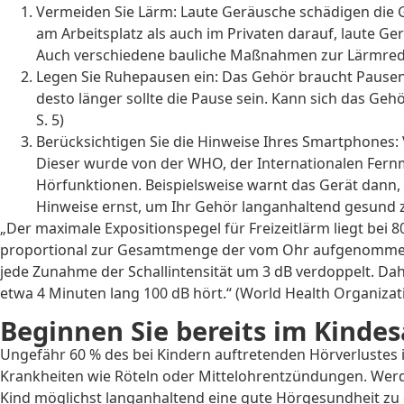
Vermeiden Sie Lärm: Laute Geräusche schädigen die Ge
am Arbeitsplatz als auch im Privaten darauf, laute 
Auch verschiedene bauliche Maßnahmen zur Lärmreduz
Legen Sie Ruhepausen ein: Das Gehör braucht Pausen,
desto länger sollte die Pause sein. Kann sich das Geh
S. 5)
Berücksichtigen Sie die Hinweise Ihres Smartphones
Dieser wurde von der WHO, der Internationalen Fern
Hörfunktionen. Beispielsweise warnt das Gerät dann,
Hinweise ernst, um Ihr Gehör langanhaltend gesund z
„Der maximale Expositionspegel für Freizeitlärm liegt bei 
proportional zur Gesamtmenge der vom Ohr aufgenommenen S
jede Zunahme der Schallintensität um 3 dB verdoppelt. Dah
etwa 4 Minuten lang 100 dB hört.“ (World Health Organizati
Beginnen Sie bereits im Kindes
Ungefähr 60 % des bei Kindern auftretenden Hörverlustes i
Krankheiten wie Röteln oder Mittelohrentzündungen. Werde
Kind möglichst langanhaltend eine gute Hörgesundheit zu 