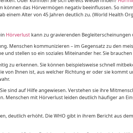
ht denken. Oder konnten Sie sich bereits wiederfinden?
Hörmi
m können das Hörvermögen negativ beeinflussen. So nimm
ab einem Alter von 45 Jahren deutlich zu. (World Health Org
ein
Hörverlust
kann zu gravierenden Begleiterscheinungen 
ng. Menschen kommunizieren – im Gegensatz zu den meist
e und stellen so ein soziales Miteinander her. Sie brauche
tig zu erkennen. Sie können beispielsweise schnell mitbek
r sie von Ihnen ist, aus welcher Richtung er oder sie kommt 
wahr.
e sind auf Hilfe angewiesen. Verstehen sie ihre Mitmensch
. Menschen mit Hörverlust leiden deutlich häufiger an Ein
n, deutlich erhöht. Die WHO gibt in ihrem Bericht aus dem