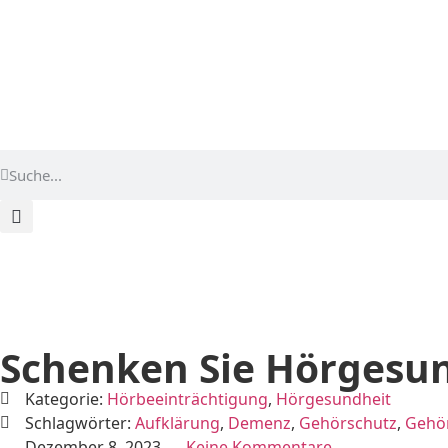
Start
terzo-Zentrum finden
Karriere
Blo
Schenken Sie Hörgesun
Kategorie:
Hörbeeinträchtigung
,
Hörgesundheit
Schlagwörter:
Aufklärung
,
Demenz
,
Gehörschutz
,
Gehör
Dezember 8, 2023
Keine Kommentare