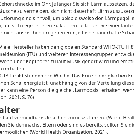
hörschnecke im Ohr. Je länger Sie sich Lärm aussetzen, de
Geräusche zu vermeiden, sich nicht dauerhaft Lärm auszuse
ierung sind sinnvoll, um beispielsweise den Lärmpegel i
 um sich regenerieren zu können. Je länger Sie einer lau
ör nicht ausreichend regenerieren, ist eine dauerhafte Sch
: Viele Hersteller haben den globalen Standard WHO-ITU H
meldeunion (ITU) und weiteren Interessengruppen entwicke
 wenn über Kopfhörer zu laut Musik gehört wird und empfi
u erhalten.
80 dB für 40 Stunden pro Woche. Das Prinzip der gleichen E
challenergie ist, unabhängig von der Verteilung dieser E
er kann eine Person die gleiche „Lärmdosis“ erhalten, wen
on, 2021, S. 76)
alter
st auf vermeidbare Ursachen zurückzuführen. (World Health 
n Sie demnächst Eltern oder sind es bereits, sollten Sie 
ermöglichen (World Health Organization, 2021).